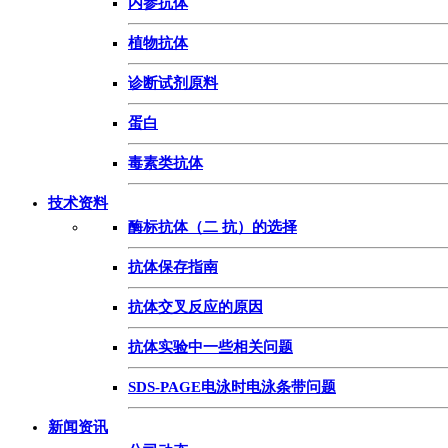
内参抗体
植物抗体
诊断试剂原料
蛋白
毒素类抗体
技术资料
酶标抗体（二 抗）的选择
抗体保存指南
抗体交叉反应的原因
抗体实验中一些相关问题
SDS-PAGE电泳时电泳条带问题
新闻资讯