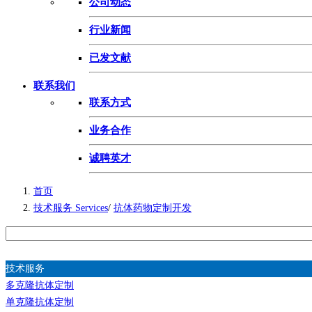
公司动态
行业新闻
已发文献
联系我们
联系方式
业务合作
诚聘英才
首页
技术服务 Services
/
抗体药物定制开发
技术服务
多克隆抗体定制
单克隆抗体定制