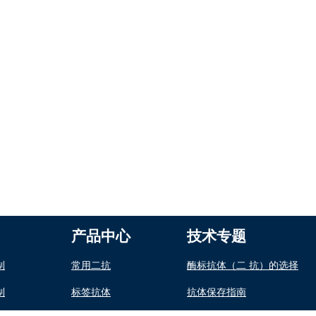
产品中心
技术专题
制
常用二抗
酶标抗体（二 抗）的选择
制
标签抗体
抗体保存指南