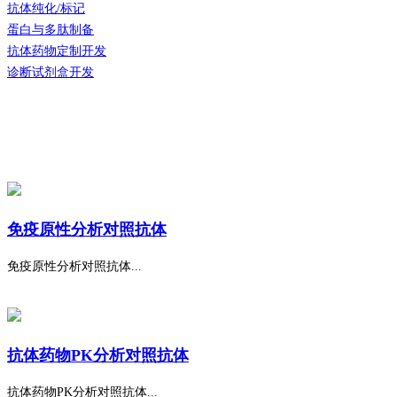
抗体纯化/标记
蛋白与多肽制备
抗体药物定制开发
诊断试剂盒开发
免疫原性分析对照抗体
免疫原性分析对照抗体...
抗体药物PK分析对照抗体
抗体药物PK分析对照抗体...