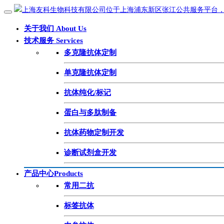
关于我们 About Us
技术服务 Services
多克隆抗体定制
单克隆抗体定制
抗体纯化/标记
蛋白与多肽制备
抗体药物定制开发
诊断试剂盒开发
产品中心Products
常用二抗
标签抗体