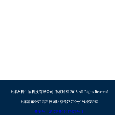
上海友科生物科技有限公司 版权所有 2018 All Rights Reserved
上海浦东张江高科技园区蔡伦路720号1号楼339室
备案号：沪ICP备11047476号-1