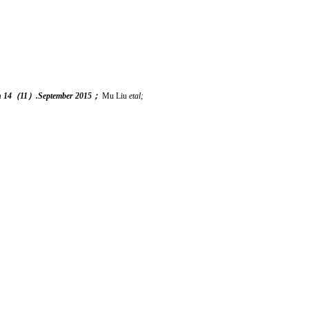
rch 14（11）.September 2015；
Mu Liu
etal;