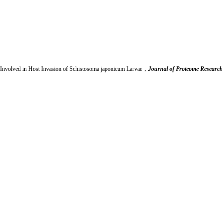
s Involved in Host Invasion of Schistosoma japonicum Larvae
，
Journal of Proteome Resea