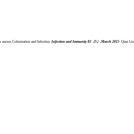
 aureus Colonization and Infection
Infection and Immunity
83（5）.March 2015
Qian Liu
.