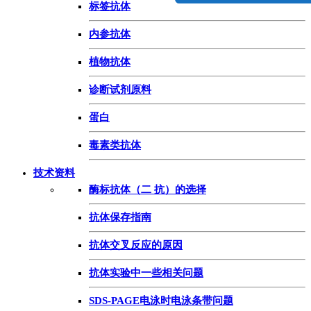
标签抗体
内参抗体
植物抗体
诊断试剂原料
蛋白
毒素类抗体
技术资料
酶标抗体（二 抗）的选择
抗体保存指南
抗体交叉反应的原因
抗体实验中一些相关问题
SDS-PAGE电泳时电泳条带问题