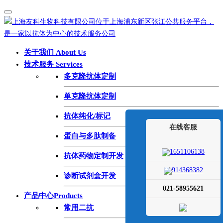
关于我们 About Us
技术服务 Services
多克隆抗体定制
单克隆抗体定制
抗体纯化/标记
在线客服
蛋白与多肽制备
1651106138
抗体药物定制开发
914368382
诊断试剂盒开发
021-58955621
产品中心Products
常用二抗