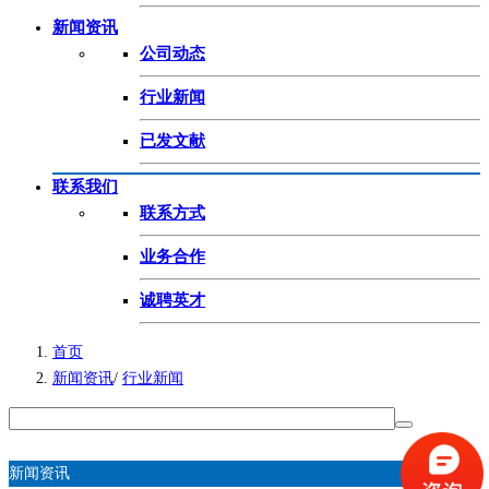
新闻资讯
公司动态
行业新闻
已发文献
联系我们
联系方式
业务合作
诚聘英才
首页
新闻资讯
/
行业新闻
新闻资讯