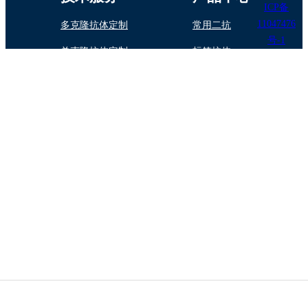
ICP备
11047476
多克隆抗体定制
常用二抗
号-1
单克隆抗体定制
标签抗体
抗体纯化/标记
内参抗体
蛋白与多肽制备
植物抗体
抗体药物定制开发
诊断试剂原料
技术专题
酶标抗体（二 抗）的选择
抗体保存指南
抗体交叉反应的原因
抗体实验中一些相关问题
SDS-PAGE电泳时电泳条带问题