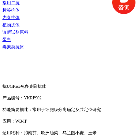
常用二抗
标签抗体
内参抗体
植物抗体
诊断试剂原料
蛋白
毒素类抗体
抗UGPase兔多克隆抗体
产品编号：YKRP902
功能简要描述：常用于细胞膜分离确定及共定位研究
应用：WB/IF
适用物种：拟南芥、欧洲油菜、乌兰图小麦、玉米