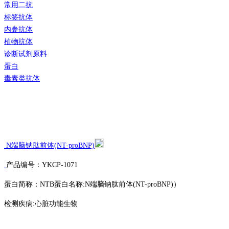
常用二抗
标签抗体
内参抗体
植物抗体
诊断试剂原料
蛋白
毒素类抗体
N端脑钠肽前体(NT-proBNP)
产品编号：YKCP-1071
蛋白简称：NTB蛋白名称:N端脑钠肽前体(NT-proBNP)）
检测疾病:心脏功能生物