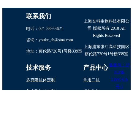
联系我们
上海友科生物科技有限公
司 版权所有 2018 All
电话：021-58955621
Rights Reserved
咨询：youke_sh@sina.com
上海浦东张江高科技园区
地址：蔡伦路720号1号楼339室
蔡伦路720号1号楼339室
备案号：沪
技术服务
产品中心
ICP备
11047476
多克隆抗体定制
常用二抗
号-1
单克隆抗体定制
标签抗体
抗体纯化/标记
内参抗体
蛋白与多肽制备
植物抗体
抗体药物定制开发
诊断试剂原料