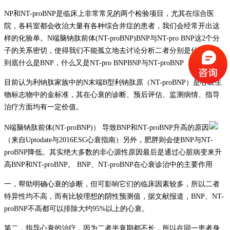
NP和NT-proBNP是临床上非常常见的两个检验项目，尤其在综合医
院，各科室都会收治大量有各种综合并症的患者，我们会经常开出这
样的化验单。N端脑钠肽前体(NT-proBNP)BNP与NT-pro BNP这2个分
子的关系密切，使得我们不能孤立地去讨论分析二者分别是什么。那
到底什么是BNP，什么又是NT-pro BNPBNP与NT-proBNP
目前认为利钠肽家族中的N末端B型利钠肽原（NT-proBNP）是心衰生
物标志物中的金标准，其在心衰的诊断、预后评估、监测病情、指导
治疗方面均有一定价值。
N端脑钠肽前体(NT-proBNP)） 导致BNP和NT-proBNP升高的原因
（来自Uptodate与2016ESC心衰指南）另外，肥胖则会使BNP与NT-
proBNP降低。其实绝大多数的非心源性原因最后是通过心脏病变来升
高BNP和NT-proBNP。 BNP、NT-proBNP在心衰诊治中的主要作用
一，帮助明确心衰的诊断，但可影响它们的临床因素较多，所以二者
特异性均不高，而有比较理想的阴性预测值，据文献报道，BNP、NT-
proBNP不高都可以排除大约95%以上的心衰。
第二，指导心衰的治疗，因为二者半衰期都不长，所以在同一患者身