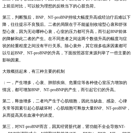
上前后对比，可以较为理想的反映当下的心脏负荷。
第三，判断预后，BNP、NT-proBNP持续大幅度升高或经治疗后难以下
降，往往提示不良预后。二者的局限在于不能鉴别收缩型心衰和舒张
型心衰，因为无论哪种心衰，心室的压力都可升高，而引起BNP前体
的降解和此二者的产生。在不同患者之间这两个数值升高的幅度与症
状的轻重程度之间没有平行关系。除心衰外，其它很多临床因素都可
以引起BNP、NT-proBNP的升高，下面按照器官来源列举了一些主要的
影响因素。
大致概括起来，有三种主要的机制
：一，产生增多，心衰、肺部疾病、危重症等各种使心室压力增加的
情况，都可增加BNP、NT-proBNP的产生，而引起它们的升高。
第二，释放增多，二者均产生于心肌细胞，因此当缺血、感染、心律
失常等因素引起心肌破坏时，心肌细胞可释放大量BNP、NT-proBNP，
从而提高其在血液中的浓度。
第三，对NT-proBNP而言，因其经肾脏代谢，肾功能不全会导致NT-