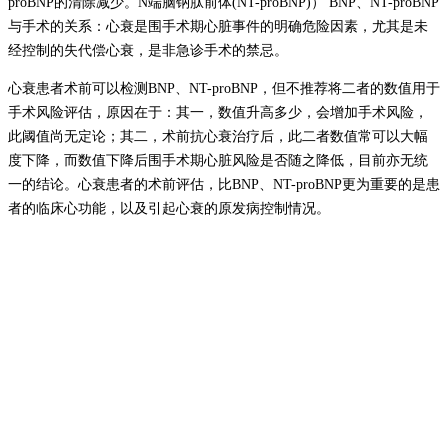
proBNP的清除减少。N端脑钠肽前体(NT-proBNP)） BNP、NT-proBNP
与手术的关系：心衰是围手术期心脏事件的明确危险因素，尤其是未
经控制的失代偿心衰，是非急诊手术的禁忌。
心衰患者术前可以检测BNP、NT-proBNP，但不推荐将二者的数值用于
手术风险评估，原因在于：其一，数值升高多少，会增加手术风险，
此阈值尚无定论；其二，术前抗心衰治疗后，此二者数值常可以大幅
度下降，而数值下降后围手术期心脏风险是否随之降低，目前亦无统
一的结论。心衰患者的术前评估，比BNP、NT-proBNP更为重要的是患
者的临床心功能，以及引起心衰的原发病控制情况。