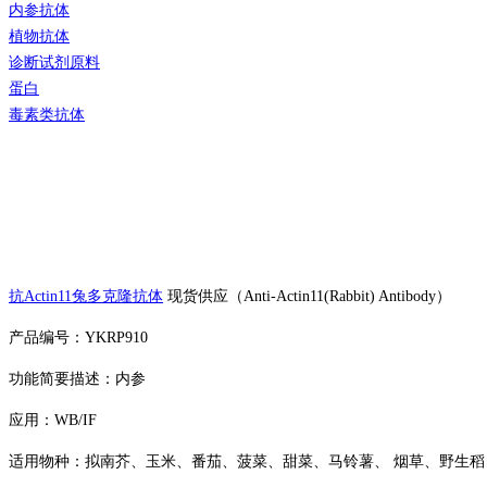
内参抗体
植物抗体
诊断试剂原料
蛋白
毒素类抗体
抗Actin11兔多克隆抗体
现货供应（Anti-Actin11(Rabbit) Antibody）
产品编号：YKRP910
功能简要描述：内参
应用：WB/IF
适用物种：拟南芥、玉米、番茄、菠菜、甜菜、马铃薯、 烟草、野生稻